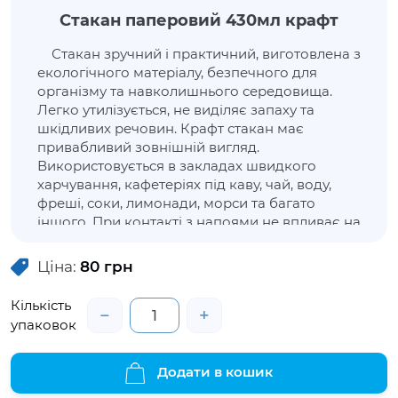
Стакан паперовий 430мл крафт
Стакан зручний і практичний, виготовлена з
екологічного матеріалу, безпечного для
організму та навколишнього середовища.
Легко утилізується, не виділяє запаху та
шкідливих речовин. Крафт стакан має
привабливий зовнішній вигляд.
Використовується в закладах швидкого
харчування, кафетеріях під каву, чай, воду,
фреші, соки, лимонади, морси та багато
іншого. При контакті з напоями не впливає на
їх вміст, запах і смак.
Ціна:
80
грн
Кількість
−
+
упаковок
Додати в кошик