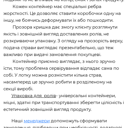
Кожен контейнер має спеціальні ребра
жорсткості. Це дозволяє ставити коробочки одну на
іншу, не боячись деформувати їх або пошкодити.
Прозора кришка дає змогу клієнту розглянути
якість і зовнішній вигляд доставлених ролів, не
розкриваючи упаковку. З огляду на прозорість верху,
подача страви виглядає презентабельно, що теж
важливо при видачі замовлення покупцеві.
Контейнер приємно виглядає, з нього зручно
їсти, тому проблема сервірування відпадає сама по
собі. У лотку можна розмістити кілька страв,
насамперед це зручно робити в розділеному на
секції виробі.
Упаковка для ролів
- універсальні контейнери,
міцні, здатні при транспортуванні зберегти цілісність і
естетичний зовнішній вигляд продукту.
Наші
менеджери
допоможуть сформувати
замовлення, підібравши при необхідності, додаткові