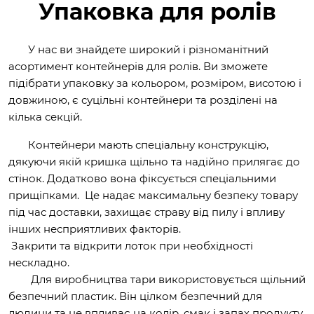
Упаковка для ролів
У нас ви знайдете широкий і різноманітний
асортимент контейнерів для ролів. Ви зможете
підібрати упаковку за кольором, розміром, висотою і
довжиною, є суцільні контейнери та розділені на
кілька секцій.
Контейнери мають спеціальну конструкцію,
дякуючи якій кришка щільно та надійно прилягає до
стінок. Додатково вона фіксується спеціальними
прищіпками. Це надає максимальну безпеку товару
під час доставки, захищає страву від пилу і впливу
інших несприятливих факторів.
Закрити та відкрити лоток при необхідності
нескладно.
Для виробництва тари використовується щільний
безпечний пластик. Він цілком безпечний для
людини та не впливає на колір, смак і запах продукту.