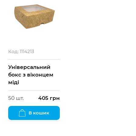
Код:
1114213
Універсальний
бокс з віконцем
міді
50 шт.
405
грн
В кошик