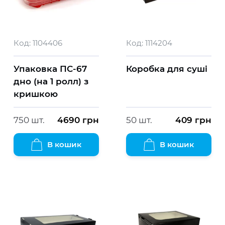
Код:
1104406
Код:
1114204
Упаковка ПС-67
Коробка для суші
дно (на 1 ролл) з
кришкою
750 шт.
4690
грн
50 шт.
409
грн
В кошик
В кошик