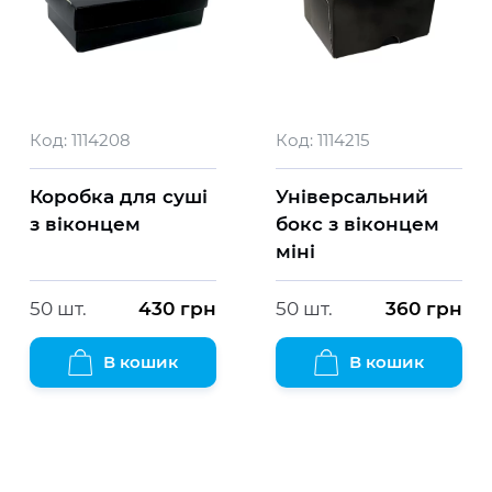
Код:
1114208
Код:
1114215
Коробка для суші
Універсальний
з віконцем
бокс з віконцем
міні
50 шт.
430
грн
50 шт.
360
грн
В кошик
В кошик