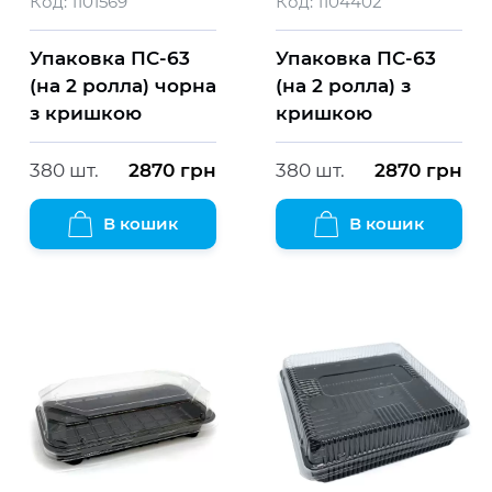
Код:
1101569
Код:
1104402
Упаковка ПС-63
Упаковка ПС-63
(на 2 ролла) чорна
(на 2 ролла) з
з кришкою
кришкою
380 шт.
2870
грн
380 шт.
2870
грн
В кошик
В кошик