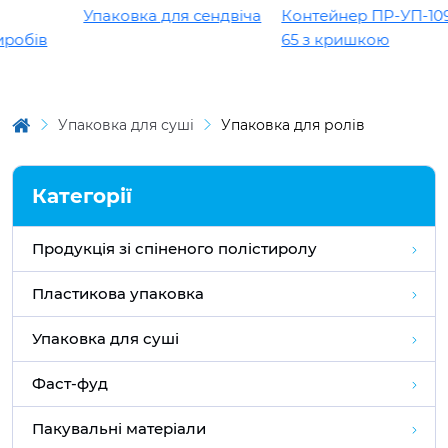
Упаковка для сендвіча
Контейнер ПР-УП-109 х
в
65 з кришкою
Упаковка для суші
Упаковка для ролів
Категорії
Продукція зі спіненого полістиролу
Пластикова упаковка
Упаковка для суші
Фаст-фуд
Пакувальні матеріали