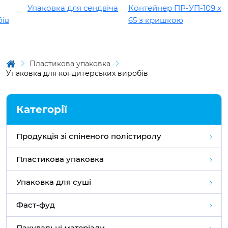
Упаковка для сендвіча
Контейнер ПР-УП-109 х
Кон
65 з кришкою
100
Пластикова упаковка
Упаковка для кондитерських виробів
Категорії
Продукція зі спіненого полістиролу
Пластикова упаковка
Упаковка для суші
Фаст-фуд
Пакувальні матеріали