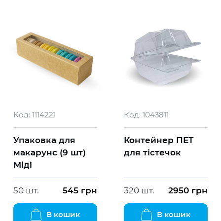
Код:
1114221
Код:
1043811
Упаковка для
Контейнер ПЕТ
макарунс (9 шт)
для тістечок
Міді
50 шт.
545
грн
320 шт.
2950
грн
В кошик
В кошик