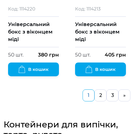
Код:
1114220
Код:
1114213
Універсальний
Універсальний
бокс з віконцем
бокс з віконцем
міді
міді
50 шт.
380
грн
50 шт.
405
грн
В кошик
В кошик
1
2
3
»
Контейнери для випічки,