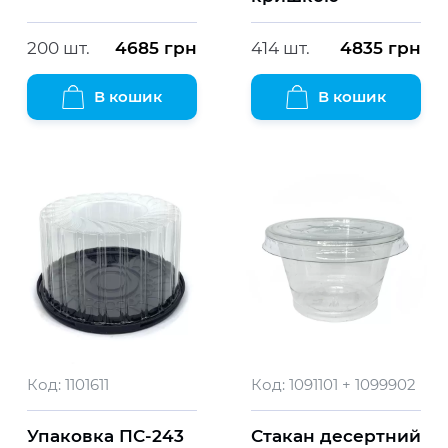
200 шт.
4685
грн
414 шт.
4835
грн
В кошик
В кошик
Код:
1101611
Код:
1091101 + 1099902
Упаковка ПС-243
Стакан десертний