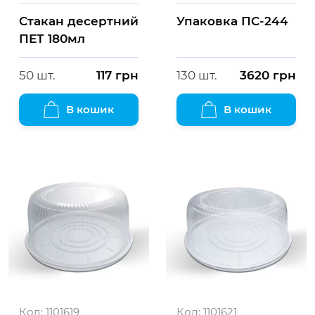
Стакан десертний
Упаковка ПС-244
ПЕТ 180мл
50 шт.
117
грн
130 шт.
3620
грн
В кошик
В кошик
Код:
1101619
Код:
1101621