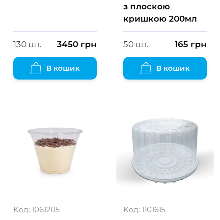
з плоскою
кришкою 200мл
130 шт.
3450
грн
50 шт.
165
грн
В кошик
В кошик
Код:
1061205
Код:
1101615