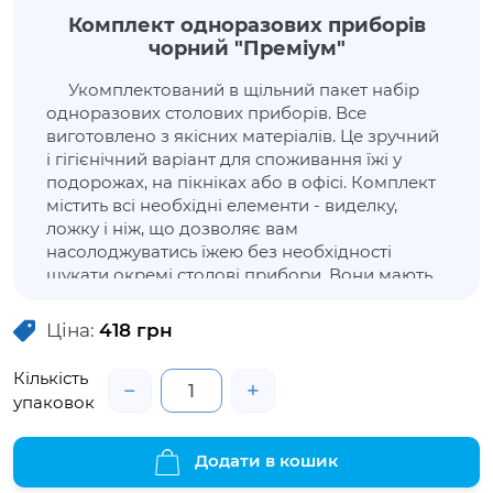
Комплект одноразових приборів
чорний "Преміум"
Укомплектований в щільний пакет набір
одноразових столових приборів. Все
виготовлено з якісних матеріалів. Це зручний
і гігієнічний варіант для споживання їжі у
подорожах, на пікніках або в офісі. Комплект
містить всі необхідні елементи - виделку,
ложку і ніж, що дозволяє вам
насолоджуватись їжею без необхідності
шукати окремі столові прибори. Вони мають
зручну форму й оптимальні розміри. Оскільки
це одноразовий посуд, клієнт може бути
Ціна:
418
грн
впевнений в чистоті й гігієнічності. Комплект
безпечний для використання з їжею, при
Кількість
−
+
нагріванні не викликає неприємних запахів
упаковок
або присмаків.
Альфа-Пак Захід вже багато років
Додати в кошик
спеціалізується на розробці й зборі різних