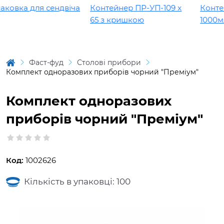
овка для сендвіча
Контейнер ПР-УП-109 х
Контейне
65 з кришкою
1000мл
Фаст-фуд
Столові прибори
Комплект одноразових приборів чорний "Преміум"
Комплект одноразових
приборів чорний "Преміум"
Код:
1002626
Кількість в упаковці: 100