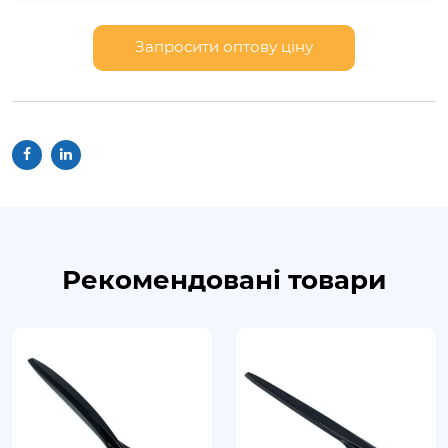
наборів, зможемо зробити саме те, що
підходить вам. Наші
менеджери
допоможуть
Запросити оптову ціну
сформувати замовлення, підібравши при
необхідності, додаткові товари для повної
комплектації Вашої продукції.
Рекомендовані товари