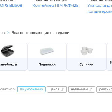
BL1508
Контейнер ПР-РКФ-125
Упаковка для
кондитерських в
ола
Влагопоглощающие вкладыши
В
анч-боксы
Подложки
Супники
овать по:
ценой
названием
рейтинг
по умолчанию