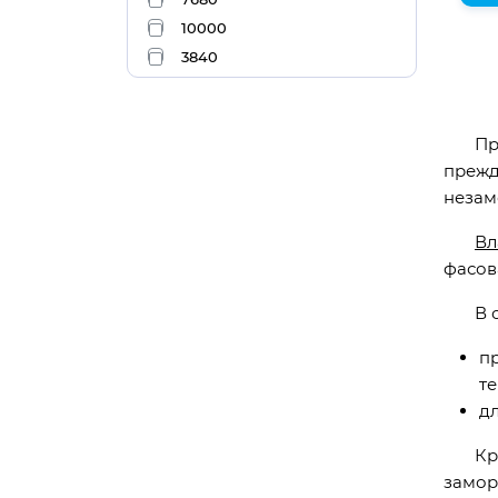
10000
3840
При х
прежд
незам
Вл
фасов
В осн
п
т
д
Кроме
замор