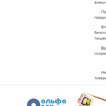
внешн
Приме
предо
Влаго
безоп
пищев
Вк
сохра
На
товар