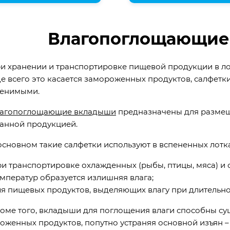
Влагопоглощающие
ранении и транспортировке пищевой продукции в лот
е всего это касается замороженных продуктов, салфетк
енимыми.
агопоглощающие вкладыши
предназначены для размещ
анной продукцией.
овном такие салфетки используют в вспененных лотках
ри транспортировке охлажденных (рыбы, птицы, мяса) и 
емператур образуется излишняя влага;
ля пищевых продуктов, выделяющих влагу при длительн
 того, вкладыши для поглощения влаги способны сущ
оженных продуктов, попутно устраняя основной изъян –