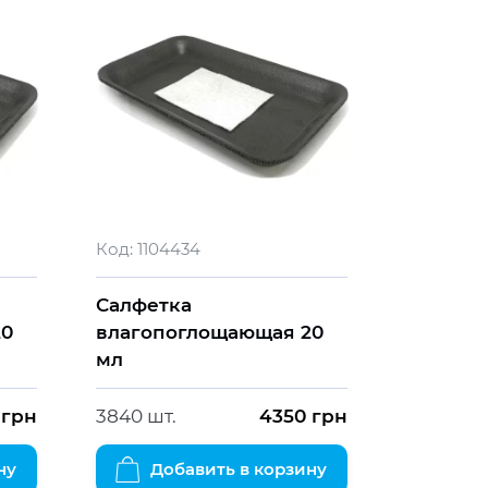
Код:
1104434
Салфетка
20
влагопоглощающая 20
мл
грн
3840 шт.
4350
грн
ну
Добавить в корзину