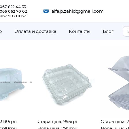
067 822 44 33
alfa.p.zahid@gmail.com
 066 062 70 02
067 903 01 67
о
Оплата и доставка
Контакты
Блог
грн
Стара ціна: 995грн
Стара ціна: 2782
грн
Нова ціна: 790грн
Нова ціна: 2180г