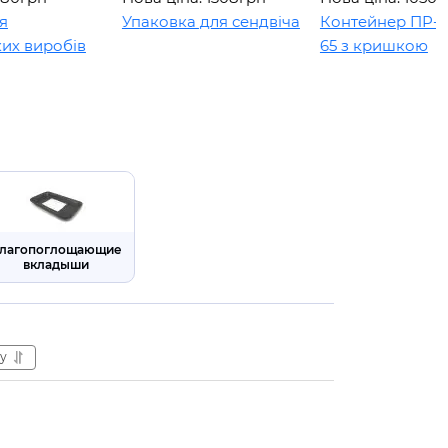
Упаковка для сендвіча
Контейнер ПР-УП-109
иробів
65 з кришкою
лагопоглощающие
вкладыши
у